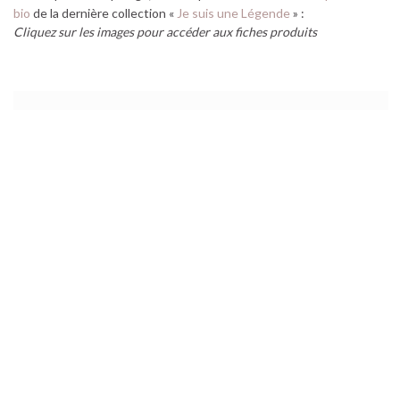
bio
de la dernière collection «
Je suis une Légende
» :
Cliquez sur les images pour accéder aux fiches produits
Base lissante velours
Pinceau teint n° 4
Pinceau correcteur n° 9
Anti-cernes n° 12
Fond de teint stick
Pinceau ogive n° 12
Poudre de soie
ombre à paupières ciel
Pinceau n° 6
Khôl kajal n° 13
Pinceau biseauté n° 10
Ombre river 159
Pinceau court n° 8
Mascara n° 51
Goupillon n° 13
Perles sublimatrices
Pinceau Kabuki n°2
Crayon n° 6 framboise
Laque de rouge n° 32
Touche magique
Base brillance
Les vernis collection...