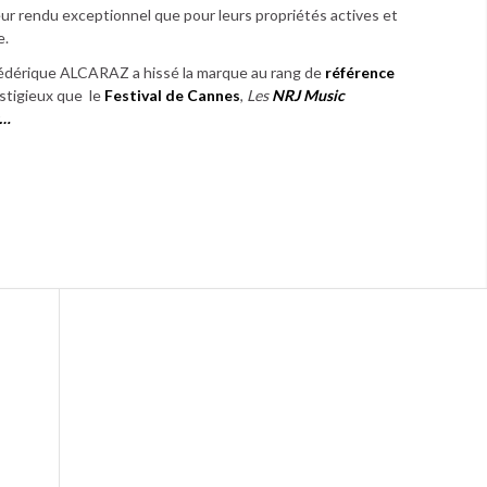
eur rendu exceptionnel que pour leurs propriétés actives et
e.
édérique ALCARAZ a hissé la marque au rang de
référence
stigieux que le
Festival de Cannes
,
Les
NRJ Music
s…