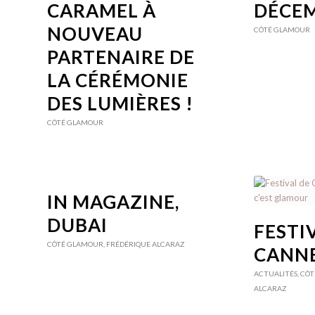
CARAMEL À
DÉCEM
NOUVEAU
CÔTÉ GLAMOUR
PARTENAIRE DE
LA CÉRÉMONIE
DES LUMIÈRES !
CÔTÉ GLAMOUR
IN MAGAZINE,
DUBAI
FESTI
CÔTÉ GLAMOUR
,
FRÉDÉRIQUE ALCARAZ
CANNE
ACTUALITÉS
,
CÔT
ALCARAZ